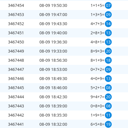
3467454
08-09 19:50:30
1+1+5=
07
3467453
08-09 19:47:00
1+3+5=
09
3467452
08-09 19:43:30
4+7+3=
14
3467451
08-09 19:40:00
2+8+3=
13
3467450
08-09 19:36:30
4+8+1=
13
3467449
08-09 19:33:00
8+9+3=
20
3467448
08-09 18:56:30
8+1+9=
18
3467447
08-09 18:53:00
0+7+2=
09
3467446
08-09 18:49:30
4+0+9=
13
3467445
08-09 18:46:00
5+2+1=
08
3467444
08-09 18:42:30
9+4+7=
20
3467443
08-09 18:39:00
0+8+0=
08
3467442
08-09 18:35:30
1+9+1=
11
3467441
08-09 18:32:00
6+5+8=
19