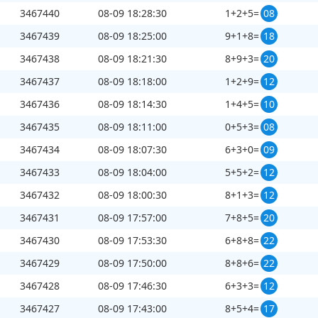
3467440
08-09 18:28:30
1+2+5=
08
3467439
08-09 18:25:00
9+1+8=
18
3467438
08-09 18:21:30
8+9+3=
20
3467437
08-09 18:18:00
1+2+9=
12
3467436
08-09 18:14:30
1+4+5=
10
3467435
08-09 18:11:00
0+5+3=
08
3467434
08-09 18:07:30
6+3+0=
09
3467433
08-09 18:04:00
5+5+2=
12
3467432
08-09 18:00:30
8+1+3=
12
3467431
08-09 17:57:00
7+8+5=
20
3467430
08-09 17:53:30
6+8+8=
22
3467429
08-09 17:50:00
8+8+6=
22
3467428
08-09 17:46:30
6+3+3=
12
3467427
08-09 17:43:00
8+5+4=
17